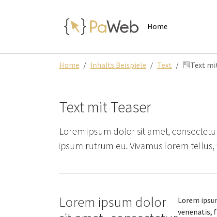
Skip to main navigation
Zum Hauptinhalt springen
Skip to page footer
Home
Sie sind hier:
Home
Inhalts Beispiele
Text
Text mi
Text mit Teaser
Lorem ipsum dolor sit amet, consectetur 
ipsum rutrum eu. Vivamus lorem tellus, f
Lorem ipsum dolor
Lorem ipsum
venenatis, f