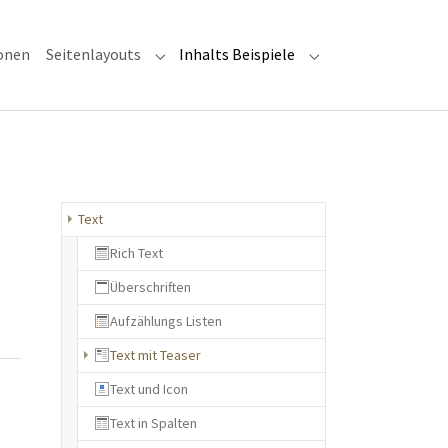
onen
Seitenlayouts
Inhalts Beispiele
Submenu for "Seitenlayouts"
Submenu for "Inhalt
Text
Rich Text
Überschriften
Aufzählungs Listen
(current)
Text mit Teaser
Text und Icon
Text in Spalten