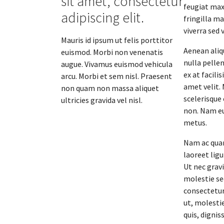
sit amet, consectetur
feugiat max
adipiscing elit.
fringilla m
viverra sed v
Mauris id ipsum ut felis porttitor
Aenean aliqu
euismod. Morbi non venenatis
nulla pelle
augue. Vivamus euismod vehicula
ex at facili
arcu. Morbi et sem nisl. Praesent
amet velit.
non quam non massa aliquet
scelerisque 
ultricies gravida vel nisl.
non. Nam eu
metus.
Nam ac quam
laoreet ligu
Ut nec grav
molestie se
consectetur 
ut, molestie
quis, dignis