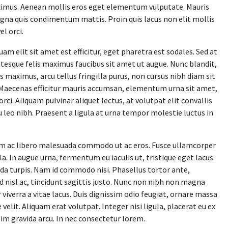
imus. Aenean mollis eros eget elementum vulputate. Mauris
agna quis condimentum mattis. Proin quis lacus non elit mollis
el orci.
am elit sit amet est efficitur, eget pharetra est sodales. Sed at
ntesque felis maximus faucibus sit amet ut augue. Nunc blandit,
sis maximus, arcu tellus fringilla purus, non cursus nibh diam sit
 Maecenas efficitur mauris accumsan, elementum urna sit amet,
orci. Aliquam pulvinar aliquet lectus, at volutpat elit convallis
 leo nibh. Praesent a ligula at urna tempor molestie luctus in
 ac libero malesuada commodo ut ac eros. Fusce ullamcorper
la. In augue urna, fermentum eu iaculis ut, tristique eget lacus.
ida turpis. Nam id commodo nisi. Phasellus tortor ante,
d nisl ac, tincidunt sagittis justo. Nunc non nibh non magna
viverra a vitae lacus. Duis dignissim odio feugiat, ornare massa
 velit. Aliquam erat volutpat. Integer nisi ligula, placerat eu ex
sim gravida arcu. In nec consectetur lorem.